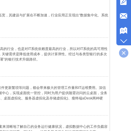
拓宽，其建设与扩展在不断加速，行业应用正呈现出“数据集中化、系统
高的行业，也是对IT系统依赖度最高的行业，所以对IT系统的高可用性
型，关键需求是降低使用成本，提供计算弹性。经过与各类型银行的多次
署”的银行技术升级路径。
、软件更新繁琐等问题，都会带来极大的管理工作量和IT运维费用。深信
数据中心，实现桌面统一管控，同时为用户提供随需访问的云桌面，业务
、桌面虚拟化、服务器虚拟化及存储虚拟化)、瘦终端aDesk两种硬
效提升部署效率，简化桌面运维工作。同时还可保障信息安全，并实现
案来清晰地了解自己的业务运行健康状况，虚拟数据中心的工作负载容