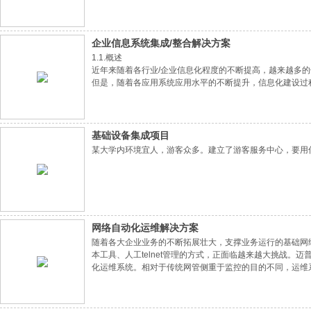
企业信息系统集成/整合解决方案
1.1.概述
近年来随着各行业/企业信息化程度的不断提高，越来越多
但是，随着各应用系统应用水平的不断提升，信息化建设过
岛问题亟待解决。
基础设备集成项目
某大学内环境宜人，游客众多。建立了游客服务中心，要用
网络自动化运维解决方案
随着各大企业业务的不断拓展壮大，支撑业务运行的基础网
本工具、人工telnet管理的方式，正面临越来越大挑战
化运维系统。相对于传统网管侧重于监控的目的不同，运维
本。运维系统使用标准TR069协议技术，实现对网络设施
网设施的统一运维管理。