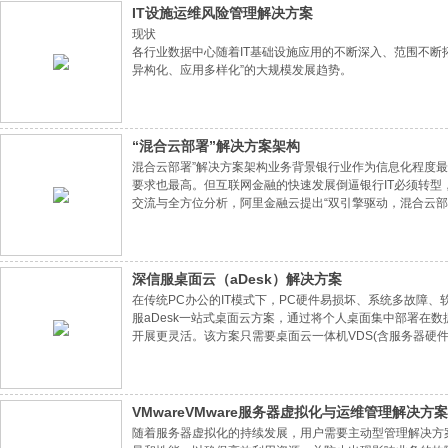
IT设施运维风险管理解决方案
现状
各行业数据中心随着IT基础设施应用的不断深入、范围不断
异构化、应用多样化”的大规模发展趋势。
“混合云部署”解决方案架构
混合云部署”解决方案架构业务背景银行业作为信息化程度最
要求也最高。但互联网金融的快速发展倒逼银行IT必须转
交流与全方位分析，阿里金融云提出“双引擎驱动，混合云部
深信服桌面云（aDesk）解决方案
在传统PC办公的IT模式下，PC硬件易损坏、系统多故障
服aDesk一站式桌面云方案，通过将个人桌面集中部署在
开展更灵活。该方案只需要桌面云一体机VDS(含服务器硬件
件，即可完成桌面云的快速搭建。一站式的桌面云方案可有
移动办公。
VMwareVMware服务器虚拟化与运维管理解决方案
随着服务器虚拟化的持续发展，用户需要主动型管理解决方